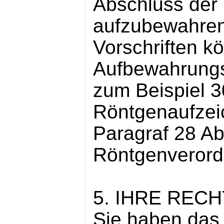
Abschluss der
aufzubewahren
Vorschriften k
Aufbewahrungs
zum Beispiel 3
Röntgenaufzei
Paragraf 28 Ab
Röntgenverord
5. IHRE REC
Sie haben das 